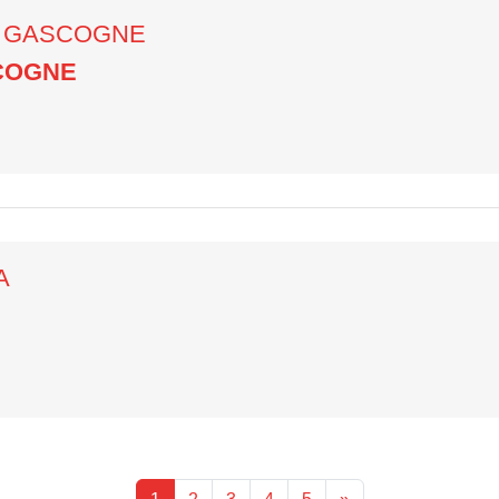
ud GASCOGNE
COGNE
A