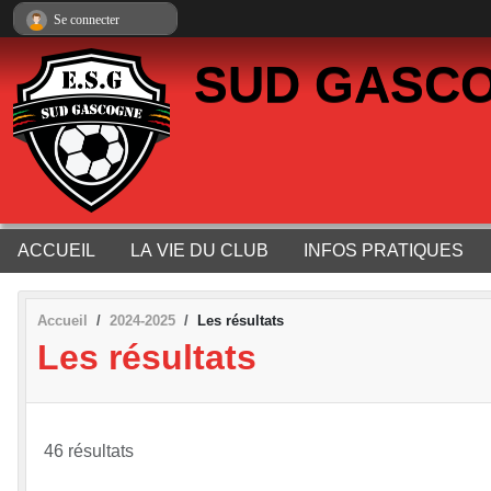
Panneau de gestion des cookies
Se connecter
SUD GASCO
ACCUEIL
LA VIE DU CLUB
INFOS PRATIQUES
Accueil
2024-2025
Les résultats
Les résultats
46 résultats